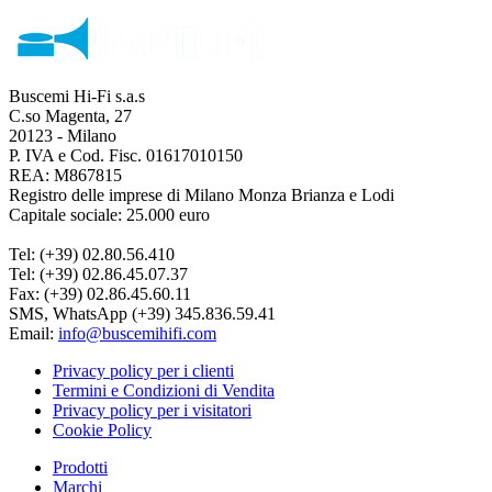
Buscemi Hi-Fi s.a.s
C.so Magenta, 27
20123 - Milano
P. IVA e Cod. Fisc. 01617010150
REA: M867815
Registro delle imprese di Milano Monza Brianza e Lodi
Capitale sociale: 25.000 euro
Tel: (+39) 02.80.56.410
Tel: (+39) 02.86.45.07.37
Fax: (+39) 02.86.45.60.11
SMS, WhatsApp (+39) 345.836.59.41
Email:
info@buscemihifi.com
Privacy policy per i clienti
Termini e Condizioni di Vendita
Privacy policy per i visitatori
Cookie Policy
Close
Prodotti
Menu
Marchi