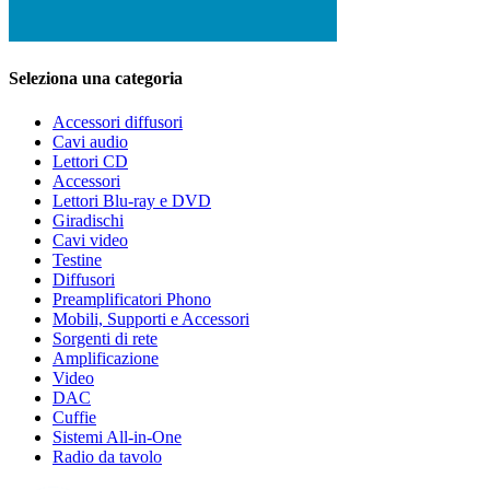
Seleziona una categoria
Accessori diffusori
Cavi audio
Lettori CD
Accessori
Lettori Blu-ray e DVD
Giradischi
Cavi video
Testine
Diffusori
Preamplificatori Phono
Mobili, Supporti e Accessori
Sorgenti di rete
Amplificazione
Video
DAC
Cuffie
Sistemi All-in-One
Radio da tavolo