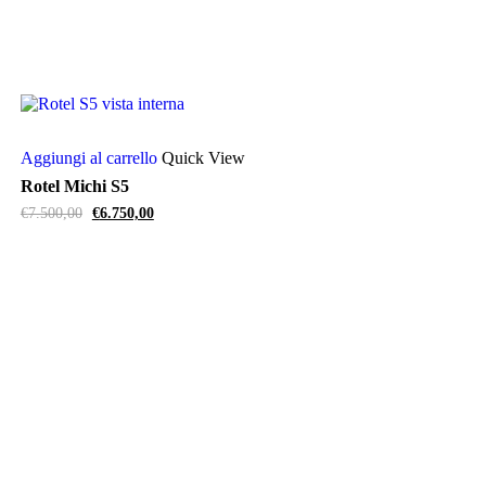
Aggiungi al carrello
Quick View
Rotel Michi S5
Il
Il
€
7.500,00
€
6.750,00
prezzo
prezzo
originale
attuale
era:
è:
€7.500,00.
€6.750,00.