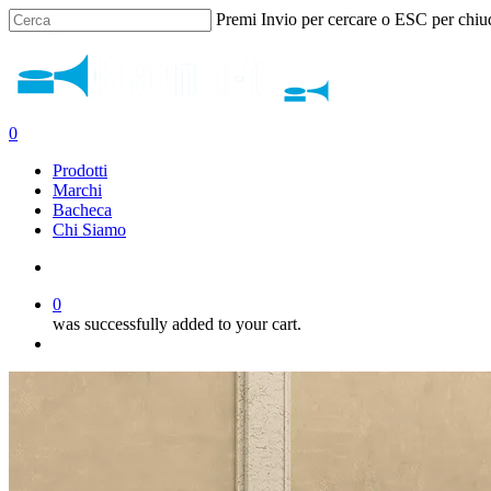
Skip
Premi Invio per cercare o ESC per chiu
to
Close
main
Search
content
search
0
Menu
Prodotti
Marchi
Bacheca
Chi Siamo
search
0
was successfully added to your cart.
Menu