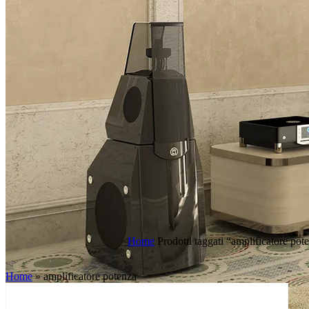
Visualizzazione di 5 risultati
Home
Prodotti taggati “amplificatore pot
Home
»
amplificatore potenza