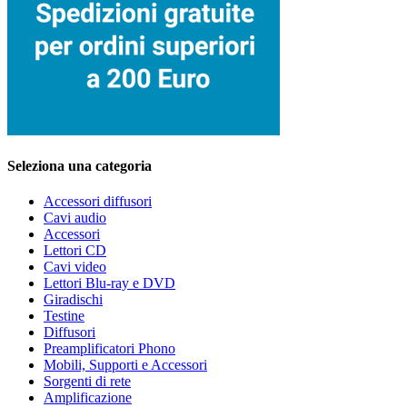
prodotto
prodotto
Seleziona una categoria
Accessori diffusori
Cavi audio
Accessori
Lettori CD
Cavi video
Lettori Blu-ray e DVD
Giradischi
Testine
Diffusori
Preamplificatori Phono
Mobili, Supporti e Accessori
Sorgenti di rete
Amplificazione