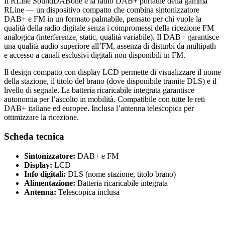
Il RLine SoundDABone è la radio DAB+ portatile della gamma
RLine — un dispositivo compatto che combina sintonizzatore
DAB+ e FM in un formato palmabile, pensato per chi vuole la
qualità della radio digitale senza i compromessi della ricezione FM
analogica (interferenze, static, qualità variabile). Il DAB+ garantisce
una qualità audio superiore all’FM, assenza di disturbi da multipath
e accesso a canali esclusivi digitali non disponibili in FM.
Il design compatto con display LCD permette di visualizzare il nome
della stazione, il titolo del brano (dove disponibile tramite DLS) e il
livello di segnale. La batteria ricaricabile integrata garantisce
autonomia per l’ascolto in mobilità. Compatibile con tutte le reti
DAB+ italiane ed europee. Inclusa l’antenna telescopica per
ottimizzare la ricezione.
Scheda tecnica
Sintonizzatore:
DAB+ e FM
Display:
LCD
Info digitali:
DLS (nome stazione, titolo brano)
Alimentazione:
Batteria ricaricabile integrata
Antenna:
Telescopica inclusa