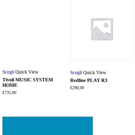
Questo
Questo
Scegli
Quick View
prodotto
Scegli
Quick View
prodotto
ha
ha
Tivoli MUSIC SYSTEM
Redline PLAY R3
più
più
HOME
€
290,00
varianti.
varianti.
€
735,00
Le
Le
opzioni
opzioni
possono
possono
essere
essere
scelte
scelte
nella
nella
pagina
pagina
del
del