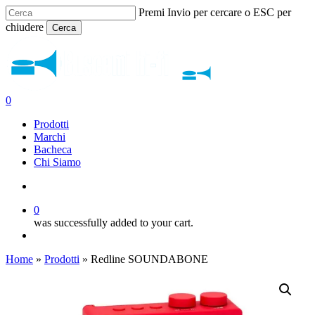
Skip
Premi Invio per cercare o ESC per
to
chiudere
Cerca
main
Close
content
Search
search
0
Menu
Prodotti
Marchi
Bacheca
Chi Siamo
search
0
was successfully added to your cart.
Menu
Home
»
Prodotti
»
Redline SOUNDABONE